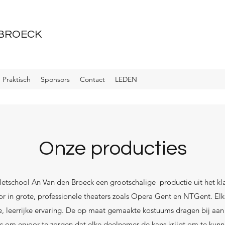
 BROECK
Praktisch
Sponsors
Contact
LEDEN
Onze producties
letschool An Van den Broeck een grootschalige productie uit het kla
 in grote, professionele theaters zoals Opera Gent en NTGent. Elke 
 leerrijke ervaring. De op maat gemaakte kostuums dragen bij aan d
s om ervoor te zorgen dat elke deelnemer de kans krijgt om te kunn