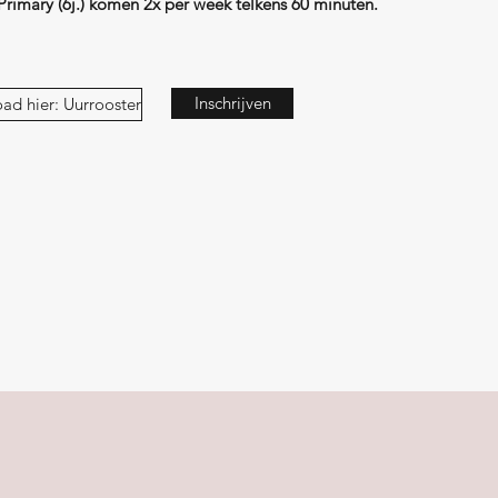
Primary (6j.) komen 2x per week telkens 60 minuten.
Inschrijven
ad hier: Uurrooster