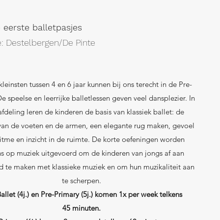
 eerste balletpasjes
e: Destelbergen/De Pinte
kleinsten tussen 4 en 6 jaar kunnen bij ons terecht in de Pre-
e speelse en leerrijke balletlessen geven veel dansplezier. In
fdeling leren de kinderen de basis van klassiek ballet: de
 van de voeten en de armen, een elegante rug maken, gevoel
ritme en inzicht in de ruimte. De korte oefeningen worden
ns op muziek uitgevoerd om de kinderen van jongs af aan
d te maken met klassieke muziek en om hun muzikaliteit aan
te scherpen.
allet (4j.) en Pre-Primary (5j.) komen 1x per week telkens
45 minuten.