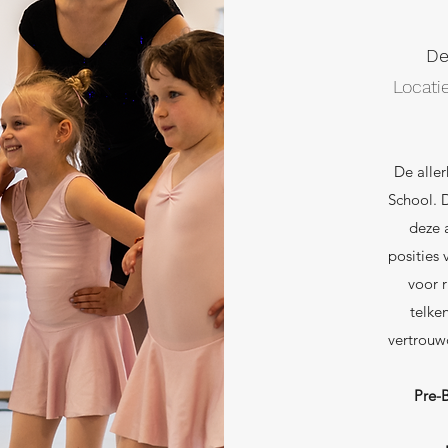
De
Locati
De aller
School. D
deze a
posities
voor 
telke
vertrouw
Pre-B