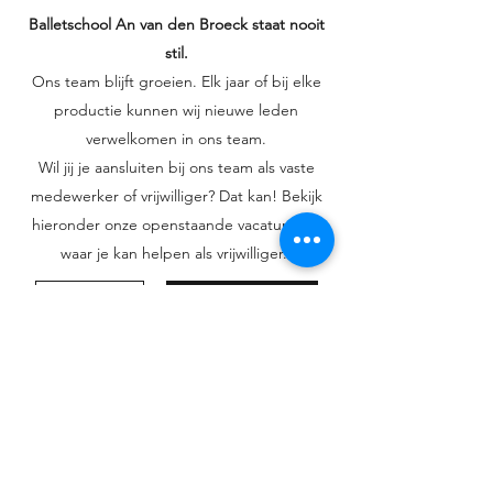
Balletschool An van den Broeck staat nooit
stil.
Ons team blijft groeien. Elk jaar of bij elke
productie kunnen wij nieuwe leden
verwelkomen in ons team.
Wil jij je aansluiten bij ons team als vaste
medewerker of vrijwilliger? Dat kan! Bekijk
hieronder onze openstaande vacatures of
waar je kan helpen als vrijwilliger.
Vrijwilligerswerk
Vacatures
BALLETSCHOOL
AN VAN DEN
BROECK
info@balletschool-anvandenbroeck.be